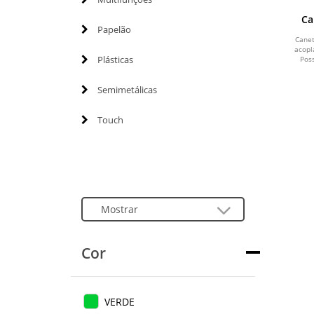
Ca
Papelão
Canet
acopl
Plásticas
Poss
Semimetálicas
Touch
Cor
VERDE