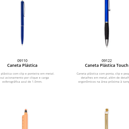
09110
09122
Caneta Plástica
Caneta Plástica Touch
 plástica com clip e ponteira em metal.
Caneta plástica com ponta, clip e pe
sui acionamento por clique e carga
detalhes em metal, além de detal
esferográfica azul de 1.0mm.
ergonômicos na área próxima à tamp