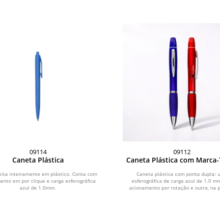
09114
09112
Caneta Plástica
Caneta Plástica com Marca-
eita inteiramente em plástico. Conta com
Caneta plástica com ponta dupla:
nto em por clique e carga esferográfica
esferográfica de carga azul de 1.0 
azul de 1.0mm.
acionamento por rotação e outra, na p