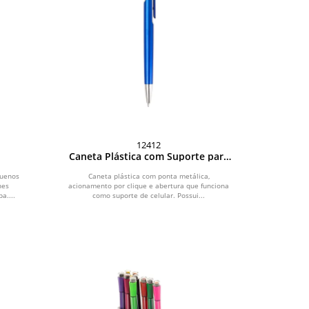
12412
Caneta Plástica com Suporte para
Celular
quenos
Caneta plástica com ponta metálica,
hes
acionamento por clique e abertura que funciona
a....
como suporte de celular. Possui...