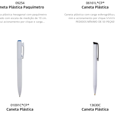
09254
06161L*CP*
neta Plástica Paquímetro
Caneta Plástica
a plástica hexagonal com paquímetro
Caneta plástica com carga esferográfica 
ado com escala de medição de 10 cm.
mm e acionamento por clique.\r\n\r\
ui acionamento por clique e carga...
PEDIDOS MÍNIMO DE 50 PEÇAS!
01091C*CP*
13630C
Caneta Plástica
Caneta Plástica