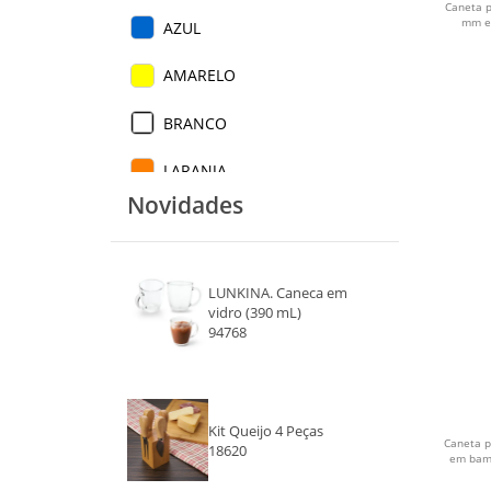
Caneta p
mm e 
AZUL
AMARELO
BRANCO
LARANJA
Novidades
VERMELHO
PRETO
LUNKINA. Caneca em
AZUL ESCURO
vidro (390 mL)
94768
PRATA
ROSA
Kit Queijo 4 Peças
Caneta p
18620
ROXO
em bamb