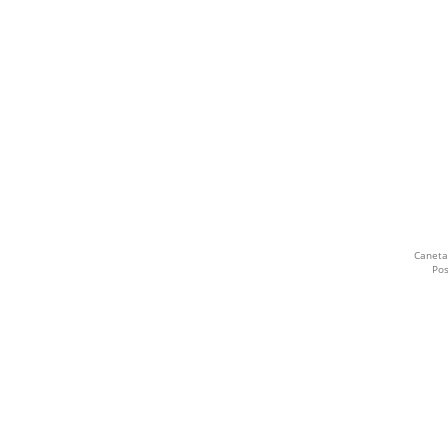
AZUL ROYAL
MISTO
COLORIDO
BEGE
CONSULTA LOTES ANTIGOS
CAFE
Caneta
Pos
AZUL MARINHO
AZUL E VERMELHO