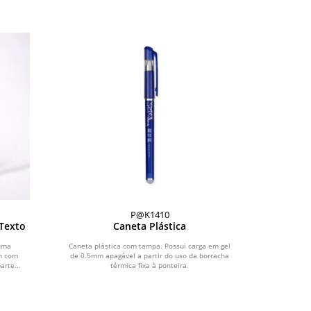
P@K1410
Texto
Caneta Plástica
 uma
Caneta plástica com tampa. Possui carga em gel
mm com
de 0.5mm apagável a partir do uso da borracha
arte...
térmica fixa à ponteira.