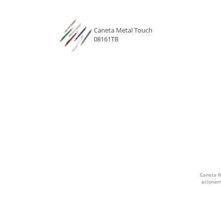
DOURADO
AZUL CLARO
Caneta Metal Touch
08161TB
PINK
CINZA
VIOLETA
FUMÊ
VINHO
ROSA CLARO
ROSA ESCURO
Caneta f
acioname
VERDE ESCURO
PÉROLA