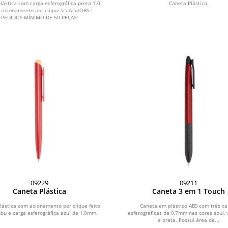
lástica com carga esferográfica preta 1.0
Caneta Plástica.
acionamento por clique.\r\n\r\nOBS.:
PEDIDOS MÍNIMO DE 50 PEÇAS!
09229
09211
Caneta Plástica
Caneta 3 em 1 Touch
lástica com acionamento por clique feito
Caneta em plástico ABS com três ca
u e carga esferográfica azul de 1,0mm.
esferográficas de 0,7mm nas cores azul,
e preta. Possui área de...