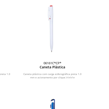
06161C*CP*
Caneta Plástica
preta 1.0
Caneta plástica com carga esferográfica preta 1.0
mm e acionamento por clique.\r\n\r\n