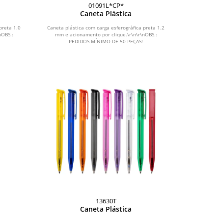
01091L*CP*
Caneta Plástica
preta 1.0
Caneta plástica com carga esferográfica preta 1.2
nOBS.:
mm e acionamento por clique.\r\n\r\nOBS.:
PEDIDOS MÍNIMO DE 50 PEÇAS!
13630T
Caneta Plástica