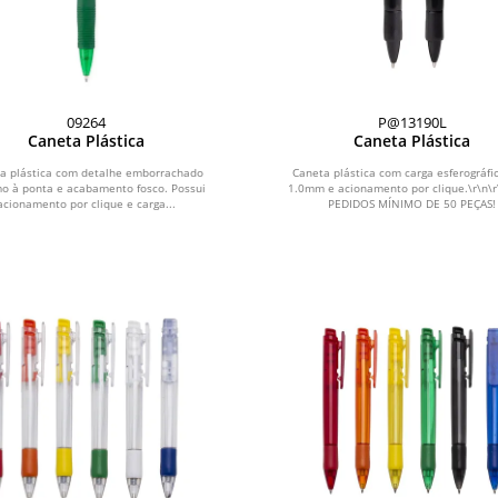
09264
P@13190L
Caneta Plástica
Caneta Plástica
a plástica com detalhe emborrachado
Caneta plástica com carga esferográfi
mo à ponta e acabamento fosco. Possui
1.0mm e acionamento por clique.\r\n\r
acionamento por clique e carga...
PEDIDOS MÍNIMO DE 50 PEÇAS!