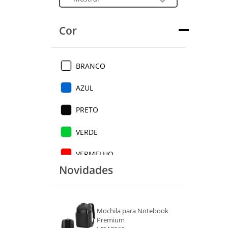
Cor
BRANCO
AZUL
PRETO
VERDE
VERMELHO
Novidades
LARANJA
BEGE
Mochila para Notebook
AZUL CLARO
Premium