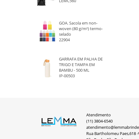
LEMC560
GOA. Sacola em non-
woven (80 g/m²) termo-
selado
22904
GARRAFA EM PALHA DE
TRIGO E TAMPA EM
BAMBU - 500 ML
IP-00503
Atendimento
(11) 3804-6540
atendimento@lemmabrinde
Rua Bartholomeu Paes,618 -V