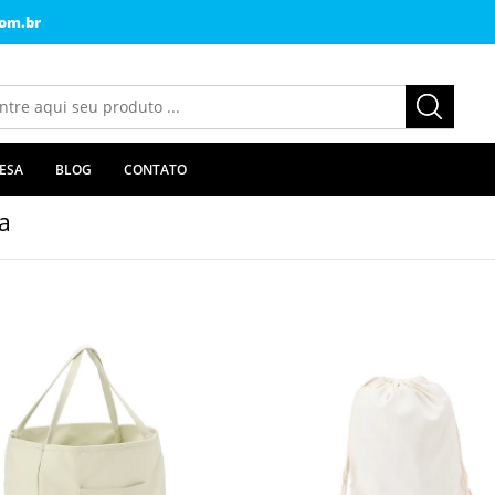
om.br
ESA
BLOG
CONTATO
a