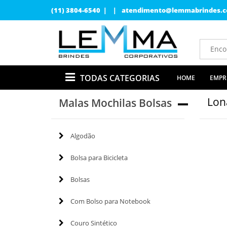
(11) 3804-6540 | |
atendimento@lemmabrindes.c
TODAS CATEGORIAS
HOME
EMPR
Lon
Malas Mochilas Bolsas
Algodão
Bolsa para Bicicleta
Bolsas
Com Bolso para Notebook
Couro Sintético