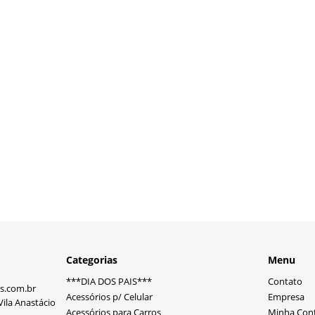
Categorias
Menu
***DIA DOS PAIS***
Contato
s.com.br
Acessórios p/ Celular
Empresa
ila Anastácio
Acessórios para Carros
Minha Con