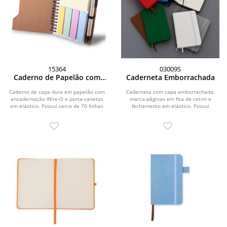
15364
03009S
Caderno de Papelão com
Caderneta Emborrachada
Caneta
Caderno de capa dura em papelão com
Caderneta com capa emborrachada,
encadernação Wire-O e porta-canetas
marca-páginas em fita de cetim e
em elástico. Possui cerca de 70 folhas
fechamento em elástico. Possui
sem...
aproximadamente 80 folhas...