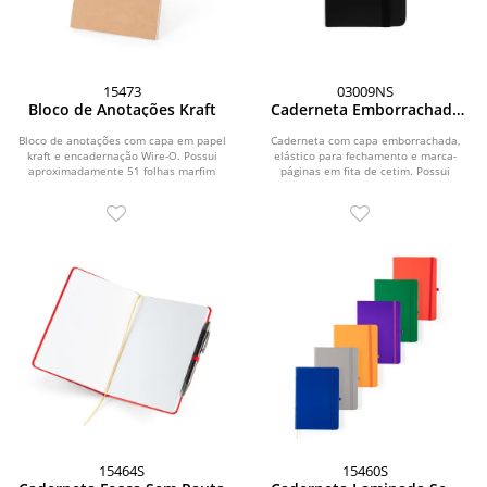
15473
03009NS
Bloco de Anotações Kraft
Caderneta Emborrachada
Sem Pauta
Bloco de anotações com capa em papel
Caderneta com capa emborrachada,
kraft e encadernação Wire-O. Possui
elástico para fechamento e marca-
aproximadamente 51 folhas marfim
páginas em fita de cetim. Possui
sem pauta.
aproximadamente 80...
15464S
15460S