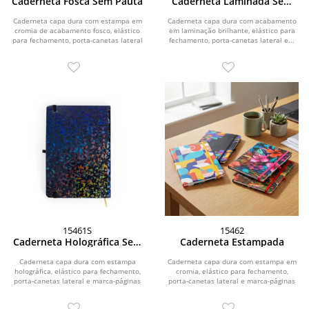
Caderneta Fosca Sem Pauta
Caderneta Laminada Sem
Pauta
Caderneta capa dura com estampa em
Caderneta capa dura com acabamento
cromia de acabamento fosco, elástico
em laminação brilhante, elástico para
para fechamento, porta-canetas lateral
fechamento, porta-canetas lateral e...
e...
15461S
15462
Caderneta Holográfica Sem
Caderneta Estampada
Pauta
Caderneta capa dura com estampa
Caderneta capa dura com estampa em
holográfica, elástico para fechamento,
cromia, elástico para fechamento,
porta-canetas lateral e marca-páginas
porta-canetas lateral e marca-páginas
em fita de...
em fita de...