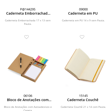
P@14429S
09000
Caderneta Emborrachada
Caderneta em PU
com Porta Caneta
Caderneta Emborrachada 17 x 13 sem
Caderneta em PU 14 x 9 sem Pauta.
Pauta.
06106
15145
Bloco de Anotações com
Caderneta Couchê
Autoadesivos e Caneta
Bloco de Anotações com Autoadesivos e
Caderneta Couchê 21 x 14 com Pauta.
Caneta