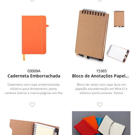
03009A
15365
Caderneta Emborrachada
Bloco de Anotações Papelão
com Caneta
Caderneta com capa emborrachada,
Bloco de notas com capa dura em
elástico para fechamento, porta-
papelão encadernação em Wire-O e
canetas lateral e marca-páginas em fita
elástico porta-canetas. Possui
de cetim. Possui...
aproximadamente 70...