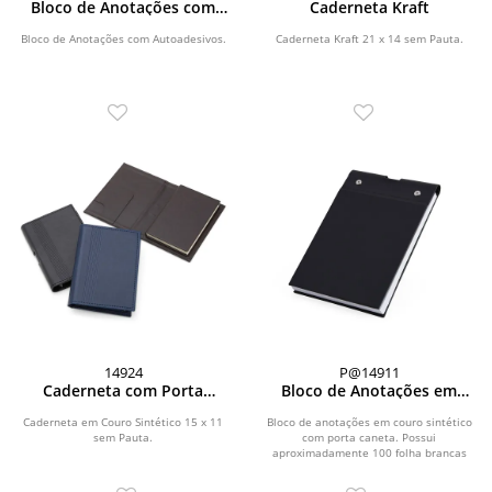
Bloco de Anotações com
Caderneta Kraft
Autoadesivos
Bloco de Anotações com Autoadesivos.
Caderneta Kraft 21 x 14 sem Pauta.
14924
P@14911
Caderneta com Porta
Bloco de Anotações em
Caneta
Couro Sintético e Porta
Caneta
Caderneta em Couro Sintético 15 x 11
Bloco de anotações em couro sintético
sem Pauta.
com porta caneta. Possui
aproximadamente 100 folha brancas
sem pauta.