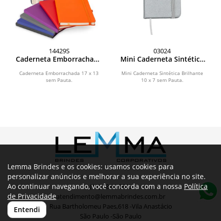
14429S
03024
Caderneta Emborrachada
Mini Caderneta Sintética
com Porta Caneta
Brilhante
Caderneta Emborrachada 17 x 13
Mini Caderneta Sintética Brilhante
sem Pauta.
10 x 7 sem Pauta.
Lemma Brindes e os cookies: usamos cookies para
personalizar anúncios e melhorar a sua experiência no site.
Ao continuar navegando, você concorda com a nossa
Política
(11) 3804-6540
de Privacidade
atendimento@lemmabrindes.com.br
Rua Bartholomeu Paes,618 -Vila Anastácio
Entendi
São Paulo -São Paulo