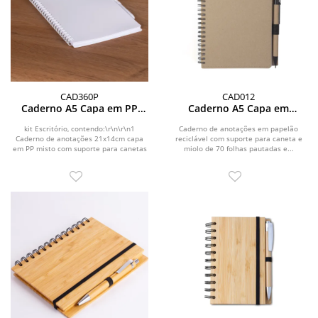
CAD360P
CAD012
Caderno A5 Capa em PP
Caderno A5 Capa em
com caneta
Papelão Reciclado c/ Caneta
kit Escritório, contendo:\r\n\r\n1
Caderno de anotações em papelão
Caderno de anotações 21x14cm capa
reciclável com suporte para caneta e
em PP misto com suporte para canetas
miolo de 70 folhas pautadas e...
e miolo 70...