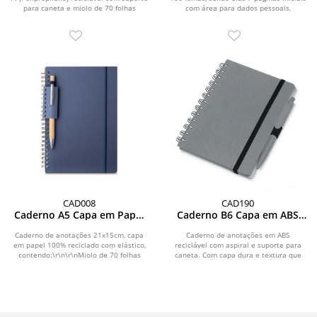
para caneta e miolo de 70 folhas
com área para dados pessoais,
brancas...
calendário...
CAD008
CAD190
Caderno A5 Capa em Papel
Caderno B6 Capa em ABS
Reciclado
com Caneta
Caderno de anotações 21x15cm, capa
Caderno de anotações em ABS
em papel 100% reciclado com elástico,
reciclável com aspiral e suporte para
contendo:\r\n\r\nMiolo de 70 folhas
caneta. Com capa dura e textura que
pautadas na...
imita pedra ,...