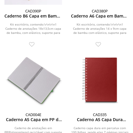
CAD390P
CAD380P
Caderno B6 Capa em Bambu
Caderno A6 Capa em Bambu
com caneta (18x13cm)
com caneta (14x09cm)
Kit escritório, contendo:\r\n\r\n1
Kit escritório, contendo:\r\n\r\n1
Caderno de anotações 18x13,5cm capa
Caderno de anotações 14 x 9cm capa
de bambu, com elástico, suporte para
de bambu com elástico, suporte para
canetas e...
canetas e...
CAD004E
CAD335
Caderno A5 Capa em PP de
Caderno A5 Capa Dura
anotações
Percalux
Caderno de anotações em
Caderno capa dura em percalux com
PP(Polipropileno) reciclável com suporte
100 folhas, sendo elas 7 páginas iniciais