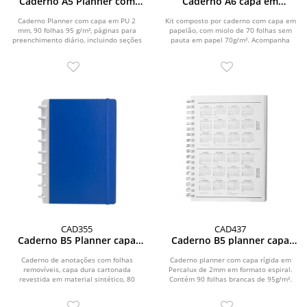
Caderno A5 Planner com
Caderno A6 capa em
capa em PU
papelão reciclado com
caneta
Caderno Planner com capa em PU 2
Kit composto por caderno com capa em
mm, 90 folhas 95 g/m², páginas para
papelão, com miolo de 70 folhas sem
preenchimento diário, incluindo seções
pauta em papel 70g/m². Acompanha
de...
caneta...
CAD355
CAD437
Caderno B5 Planner capa
Caderno B5 planner capa
dura
em Percalux
Caderno de anotações com folhas
Caderno planner com capa rígida em
removíveis, capa dura cartonada
Percalux de 2mm em formato espiral.
revestida em material sintético, 80
Contém 90 folhas brancas de 95g/m².
folhas pautadas 75...
Folhas...