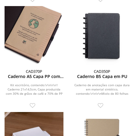
CAD370P
CAD350P
Caderno A5 Capa PP com
Caderno B5 Capa em PU
Caneta
Kit escritório, contendo:\r\n\r\n1
Caderno de anotações com capa dura
Caderno 21x14,5cm, Capa produzida
em material sintético,
com 30% de grãos de café e 70% de PP
contendo:\r\n\r\nMiolo de 80 folhas
misto, com...
pautadas na cor...