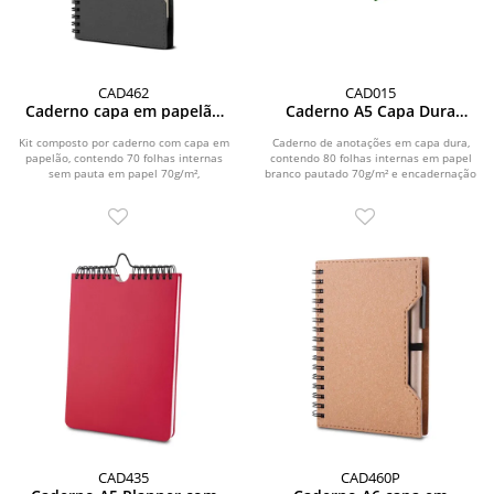
CAD462
CAD015
Caderno capa em papelão
Caderno A5 Capa Dura
reciclado com caneta
(21x14,5)
Kit composto por caderno com capa em
Caderno de anotações em capa dura,
papelão, contendo 70 folhas internas
contendo 80 folhas internas em papel
sem pauta em papel 70g/m²,
branco pautado 70g/m² e encadernação
acompanhado de blocos...
em espiral...
CAD435
CAD460P