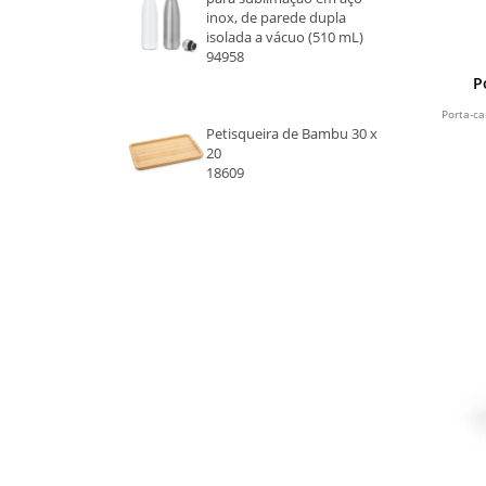
inox, de parede dupla
NATURAL
isolada a vácuo (510 mL)
94958
VERDE
P
Porta-c
BEGE
Petisqueira de Bambu 30 x
20
18609