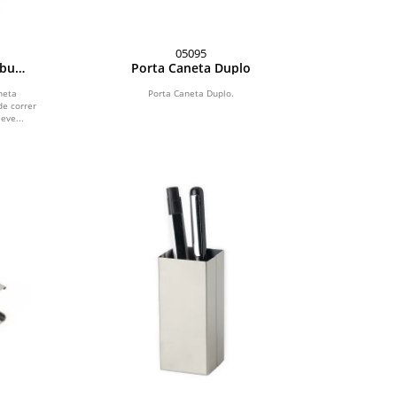
05095
mbu
Porta Caneta Duplo
gráfica
neta
Porta Caneta Duplo.
de correr
ve...