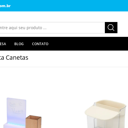
om.br
ESA
BLOG
CONTATO
ta Canetas