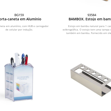
BG159
93584
orta-caneta em Alumínio
BAMBOX. Estojo em ba
natural para 1 caneta esfero
aneta em alumínio, com HUB e carregador
Estojo em bambu natural para 1 ca
de celular por indução.
esferográfica. O estojo tem uma tampa 
também em bambu. Fornecido em slee