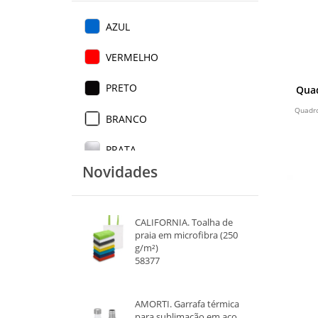
AZUL
VERMELHO
PRETO
Qua
Quadro
BRANCO
PRATA
Novidades
INOX
TRANSPARENTE
CALIFORNIA. Toalha de
praia em microfibra (250
ROSA
g/m²)
58377
AMARELO
MADEIRA
AMORTI. Garrafa térmica
para sublimação em aço