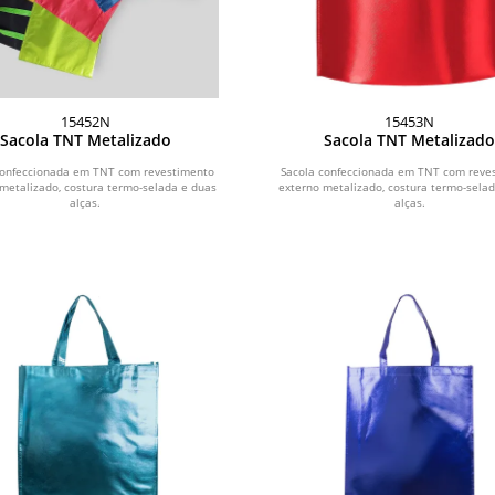
15452N
15453N
Sacola TNT Metalizado
Sacola TNT Metalizad
confeccionada em TNT com revestimento
Sacola confeccionada em TNT com reve
metalizado, costura termo-selada e duas
externo metalizado, costura termo-sela
alças.
alças.