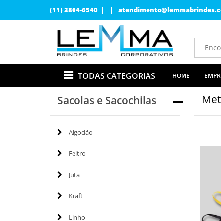
(11) 3804-6540 | |
atendimento@lemmabrindes.c
TODAS CATEGORIAS
HOME
EMPR
Met
Sacolas e Sacochilas
Algodão
Feltro
Juta
Kraft
Linho