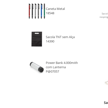
VERDE
Caneta Metal
ROXO
18548
Sacol
resping
BRANCO
BEGE
Sacola TNT sem Alça
14390
LARANJA
VINHO
Power Bank 4.000mAh
CINZA
com Lanterna
P@07057
AZUL CLARO
AZUL ESCURO
PINK
Sa
VERDE CLARO