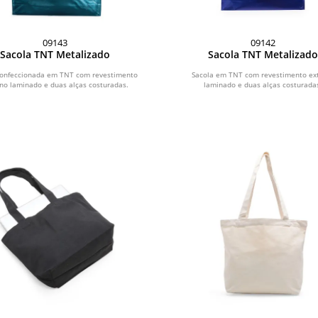
09143
09142
Sacola TNT Metalizado
Sacola TNT Metalizad
confeccionada em TNT com revestimento
Sacola em TNT com revestimento ex
no laminado e duas alças costuradas.
laminado e duas alças costurada