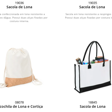
19036
19035
Sacola de Lona
Sacola de Lona
a confeccionada em lona resistente a
Sacola em lona resistente a respingos
os dágua. Possui duas alças fixadas por
Possui duas alças fixadas por costura i
costura interna.
08078
18845
cochila de Lona e Cortiça
Sacola de Lona