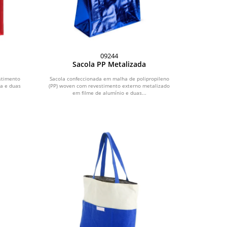
09244
o
Sacola PP Metalizada
stimento
Sacola confeccionada em malha de polipropileno
da e duas
(PP) woven com revestimento externo metalizado
em filme de alumínio e duas...