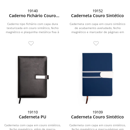
19140
19152
Caderno Fichário Couro
Caderneta Couro Sintético
Sintético
Caderno tipo fichário com capa dura
Caderneta com capa em couro sintético
texturizada em couro sintético, fecho
de acabamento aveludado, fecho
magnético e plaquinha metálica fixa à
magnético e marcador de páginas em
aba....
fita de cetim....
19110
19109
Caderneta PU
Caderneta Couro Sintético
Caderneta com capa em couro sintético,
Caderneta com capa em couro sintético,
fecho magnético, além de marca-
fecho magnético e marca-páginas em