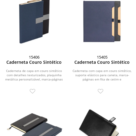
15406
15405
Caderneta Couro Sintético
Caderneta Couro Sintético
Caderneta de capa em couro sintético
Caderneta com capa em couro sintético,
com detalhes texturizados, plaquinha
suporte elástico para caneta, marca-
metálica personalizável, marca-páginas
páginas em fita de cetim e
em fita...
aproximadamente 96...