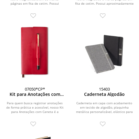
páginas em fita de cetim. Possui
fita de cetim. Possui aproximadamente
aproximadamente...
112...
07050*CP*
15403
Kit para Anotações com
Caderneta Algodão
Caneta
Para quem busca registrar anotações
Caderneta em capa com acabamento
de forma prática e acessível, nosso Kit
em tecido de algodão, plaquinha
para Anotações com Caneta é a
metálica personalizável, elástico para
escolha...
fechamento,...