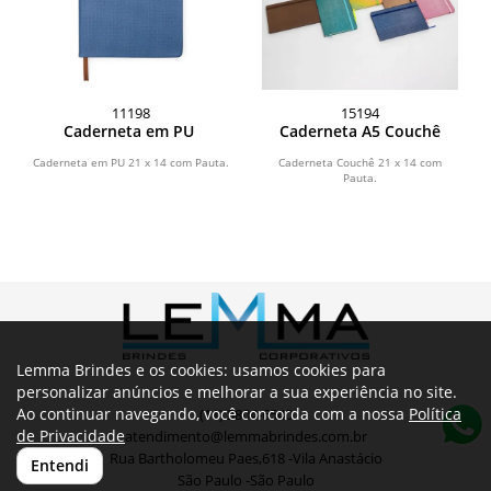
11198
15194
Caderneta em PU
Caderneta A5 Couchê
Caderneta em PU 21 x 14 com Pauta.
Caderneta Couchê 21 x 14 com
Pauta.
Lemma Brindes e os cookies: usamos cookies para
personalizar anúncios e melhorar a sua experiência no site.
Ao continuar navegando, você concorda com a nossa
Política
(11) 3804-6540
de Privacidade
atendimento@lemmabrindes.com.br
Rua Bartholomeu Paes,618 -Vila Anastácio
Entendi
São Paulo -São Paulo