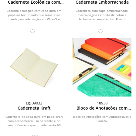
Caderneta Ecológica com
Caderneta Emborrachada
Caneta
Caderno ecológico com capa dura em
Caderneta com capa emborrachada,
papelão texturizado que remete ao
marca-páginas em fita de cetim e
bambu, encadernação em Wire-O e
fechamento em elástico. Possui
suporte elástico...
aproximadamente 80 folhas...
E@09032
18938
Caderneta Kraft
Bloco de Anotações com
Autoadesivos e Caneta
Caderneta de capa dura em papel kraft
Bloco de Anotações com Autoadesivos e
com acabamento liso na frente e no
Caneta.
verso. Contém aproximadamente 60
folhas amareladas...