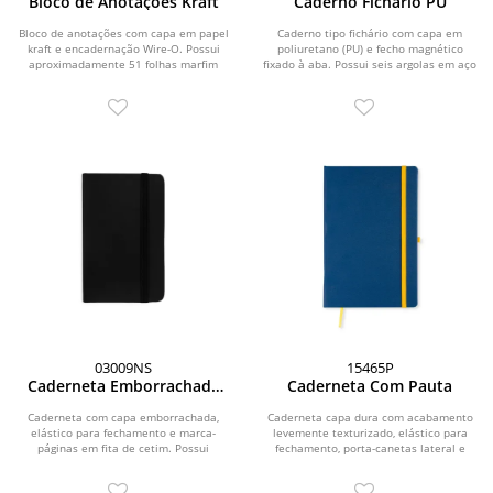
Bloco de Anotações Kraft
Caderno Fichário PU
Bloco de anotações com capa em papel
Caderno tipo fichário com capa em
kraft e encadernação Wire-O. Possui
poliuretano (PU) e fecho magnético
aproximadamente 51 folhas marfim
fixado à aba. Possui seis argolas em aço
sem pauta.
carbono,...
03009NS
15465P
Caderneta Emborrachada
Caderneta Com Pauta
Sem Pauta
Caderneta com capa emborrachada,
Caderneta capa dura com acabamento
elástico para fechamento e marca-
levemente texturizado, elástico para
páginas em fita de cetim. Possui
fechamento, porta-canetas lateral e
aproximadamente 80...
marca-páginas...