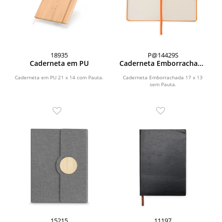
18935
P@14429S
Caderneta em PU
Caderneta Emborrachada
com Porta Caneta
Caderneta em PU 21 x 14 com Pauta.
Caderneta Emborrachada 17 x 13
sem Pauta.
15215
11197