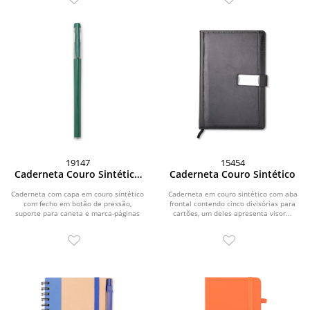
19147
15454
Caderneta Couro Sintético
Caderneta Couro Sintético
Com Caneta
Caderneta com capa em couro sintético
Caderneta em couro sintético com aba
com fecho em botão de pressão,
frontal contendo cinco divisórias para
suporte para caneta e marca-páginas
cartões, um deles apresenta visor...
em fita de...