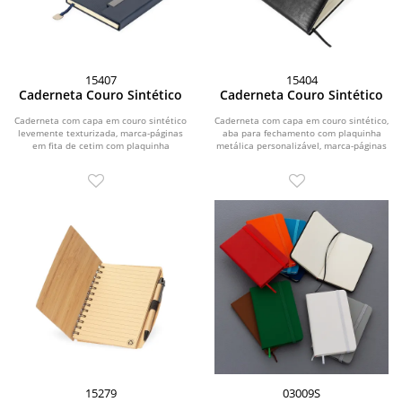
15407
15404
Caderneta Couro Sintético
Caderneta Couro Sintético
Caderneta com capa em couro sintético
Caderneta com capa em couro sintético,
levemente texturizada, marca-páginas
aba para fechamento com plaquinha
em fita de cetim com plaquinha
metálica personalizável, marca-páginas
metálica...
em fita...
15279
03009S