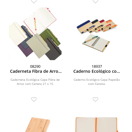
08290
18937
Caderneta Fibra de Arroz
Caderno Ecológico com
com Caneta
Caneta
Caderneta Ecológica Capa Fibra de
Caderno Ecológico Capa Papelão
Arroz com Caneta 21 x 15.
com Caneta.