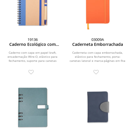
19136
03009A
Caderno Ecológico com
Caderneta Emborrachada
Caneta
Caderno com capa em papel kraft,
Caderneta com capa emborrachada,
encadernação Wire-O, elástico para
elástico para fechamento, porta-
fechamento, suporte para canetas
canetas lateral e marca-páginas em fita
lateral elástico e...
de cetim. Possui...