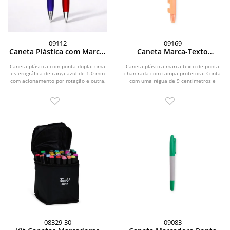
09112
09169
Caneta Plástica com Marca-
Caneta Marca-Texto
Texto
Multifunções
Caneta plástica com ponta dupla: uma
Caneta plástica marca-texto de ponta
esferográfica de carga azul de 1.0 mm
chanfrada com tampa protetora. Conta
com acionamento por rotação e outra,
com uma régua de 9 centímetros e
na parte...
abridor de...
08329-30
09083