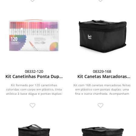
08332-120
08329-168
Kit Canetinhas Ponta Dupla
Kit Canetas Marcadoras
Com 120 Cores
Pontas Duplas com 168
Cores
Kit formado por 120 canetinhas
Kit com 168 canetas marcadoras feitas
coloridas com corpo em plástico, tinta
em plástico com pontas duplas: uma
atóxica à base dágua e pontas duplas:
fina e outra chanfrada. Acompanham
uma fina e...
bolsa com alça...