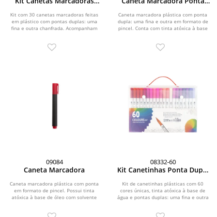
Kit Canetas Marcadoras
Caneta Marcadora Ponta
Pontas Duplas 30 Cores
Dupla
Kit com 30 canetas marcadoras feitas
Caneta marcadora plástica com ponta
em plástico com pontas duplas: uma
dupla: uma fina e outra em formato de
fina e outra chanfrada. Acompanham
pincel. Conta com tinta atóxica à base
bolsa com alça...
de óleo...
09084
08332-60
Caneta Marcadora
Kit Canetinhas Ponta Dupla
Com 60 Cores
Caneta marcadora plástica com ponta
Kit de canetinhas plásticas com 60
em formato de pincel. Possui tinta
cores únicas, tinta atóxica à base de
atóxica à base de óleo com solvente
água e pontas duplas: uma fina e outra
alcoólico.
em...