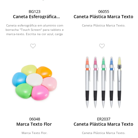
BG123
06055
Caneta Esferográfica
Caneta Plástica Marca Texto
Alumínio
Caneta esferográfica em aluminio com
Caneta Plástica Marca Texto.
borracha "Touch Screen" para tablets e
marca-texto. Escrita na cor azul, carga
cheia....
06048
ER2037
Marca Texto Flor
Caneta Plástica Marca Texto
Marca Texto Flor.
Caneta Plástica Marca Texto.