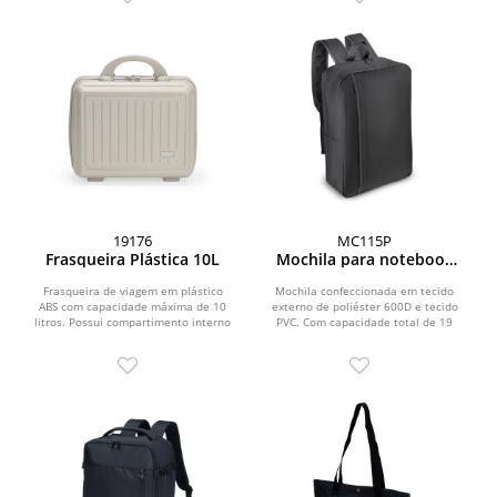
19176
MC115P
Frasqueira Plástica 10L
Mochila para notebook
em Poliéster 600D
Frasqueira de viagem em plástico
Mochila confeccionada em tecido
ABS com capacidade máxima de 10
externo de poliéster 600D e tecido
litros. Possui compartimento interno
PVC. Com capacidade total de 19
com revestimento em...
litros. Possui bolso...