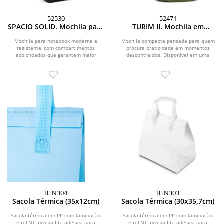
52530
52471
SPACIO SOLID. Mochila para
TURIM II. Mochila em
computador portátil (17 )
poliéster 600D (14 L)
em nylon 150D com 2
Mochila para notebook moderna e
Mochila compacta pensada para quem
resistente, com compartimentos
compartimentos
procura praticidade em momentos
acolchoados que garantem maior
descontraídos. Disponível em uma
acolchoados e placa para
proteção para os seus...
variada gama de...
personalização
BTN304
BTN303
Sacola Térmica (35x12cm)
Sacola Térmica (30x35,7cm)
Sacola térmica em PP com laminação
Sacola térmica em PP com laminação
em TNT, possui fita adesiva para
em TNT, possui fita adesiva para