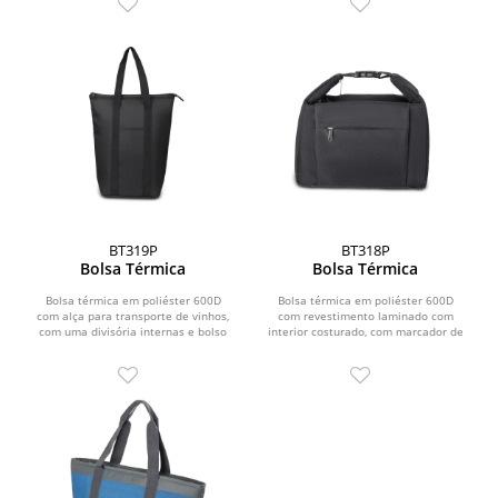
BT319P
BT318P
Bolsa Térmica
Bolsa Térmica
Bolsa térmica em poliéster 600D
Bolsa térmica em poliéster 600D
com alça para transporte de vinhos,
com revestimento laminado com
com uma divisória internas e bolso
interior costurado, com marcador de
frontal,...
temperatura interno na...