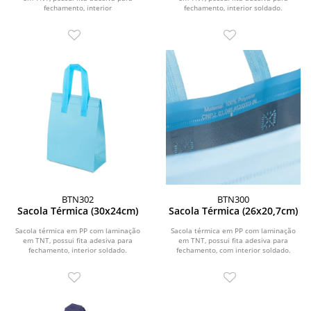
fechamento, interior
fechamento, interior soldado.
soldado.\r\n\r\n \r\n\r\n...
BTN302
BTN300
Sacola Térmica (30x24cm)
Sacola Térmica (26x20,7cm)
Sacola térmica em PP com laminação
Sacola térmica em PP com laminação
em TNT, possui fita adesiva para
em TNT, possui fita adesiva para
fechamento, interior soldado.
fechamento, com interior soldado.