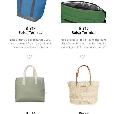
BT317
BT316
Bolsa Térmica
Bolsa Térmica
Bolsa térmica em poliéster 300D,
Bolsa térmica (cooler) com alça para
compartimento frontal, alça de mão
fixação em bicicleta, confeccionada
para transporte com interior
em poliéster 600D com revestimento
soldado.
interno...
BT214
09278