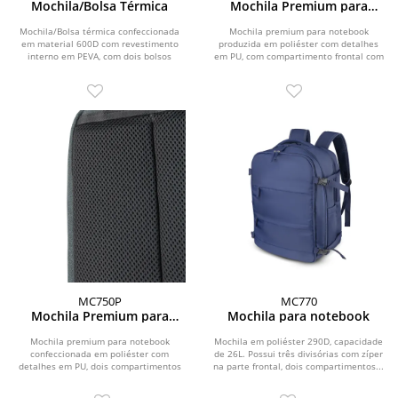
Mochila/Bolsa Térmica
Mochila Premium para
notebook
Mochila/Bolsa térmica confeccionada
Mochila premium para notebook
em material 600D com revestimento
produzida em poliéster com detalhes
interno em PEVA, com dois bolsos
em PU, com compartimento frontal com
laterais, bolso...
zíper e plaquinha...
MC750P
MC770
Mochila Premium para
Mochila para notebook
notebook
Mochila premium para notebook
Mochila em poliéster 290D, capacidade
confeccionada em poliéster com
de 26L. Possui três divisórias com zíper
detalhes em PU, dois compartimentos
na parte frontal, dois compartimentos...
frontais com zíper e...