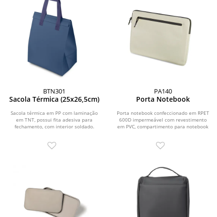
BTN301
PA140
Sacola Térmica (25x26,5cm)
Porta Notebook
Sacola térmica em PP com laminação
Porta notebook confeccionado em RPET
em TNT, possui fita adesiva para
600D impermeável com revestimento
fechamento, com interior soldado.
em PVC, compartimento para notebook
de até 14” e...