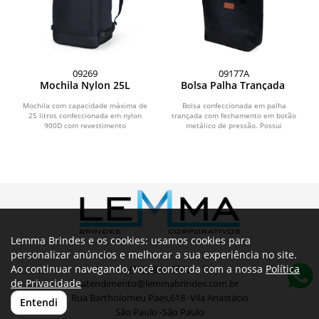
09269
09177A
Mochila Nylon 25L
Bolsa Palha Trançada
Mochila com capacidade máxima de
Bolsa confeccionada em palha
25 litros confeccionada em nylon
trançada com fechamento em botão
900D com revestimento
metálico de pressão. Possui
impermeável. Possui três...
revestimento interno em...
Lemma Brindes e os cookies: usamos cookies para
personalizar anúncios e melhorar a sua experiência no site.
Ao continuar navegando, você concorda com a nossa
Política
(11) 3804-6540
de Privacidade
atendimento@lemmabrindes.com.br
Rua Bartholomeu Paes,618 -Vila Anastácio
Entendi
São Paulo -São Paulo