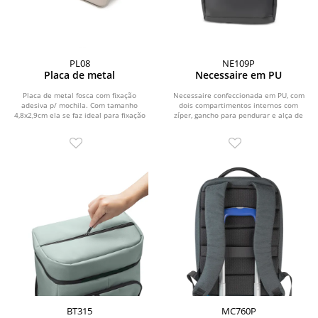
PL08
NE109P
Placa de metal
Necessaire em PU
Placa de metal fosca com fixação
Necessaire confeccionada em PU, com
adesiva p/ mochila. Com tamanho
dois compartimentos internos com
4,8x2,9cm ela se faz ideal para fixação
zíper, gancho para pendurar e alça de
em mochilas e...
mão.
BT315
MC760P