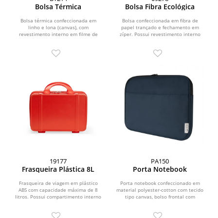
Bolsa Térmica
Bolsa Fibra Ecológica
Bolsa térmica confeccionada em
Bolsa confeccionada em fibra de
linho e lona (canvas), com
papel trançado e fechamento em
revestimento interno em filme de
zíper. Possui revestimento interno
alumínio, com bolso frontal.
em poliéster com um...
19177
PA150
Frasqueira Plástica 8L
Porta Notebook
Frasqueira de viagem em plástico
Porta notebook confeccionado em
ABS com capacidade máxima de 8
material polyester-cotton com tecido
litros. Possui compartimento interno
tipo canvas, bolso frontal com
com revestimento em...
interior acolchoado,...