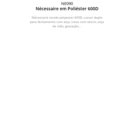
NE090
Nécessaire em Poliéster 600D
Nécessarie tecido polyester 600D, cursor duplo
para fechamento com alça, trava com velcro, alça
de mão, gravação...