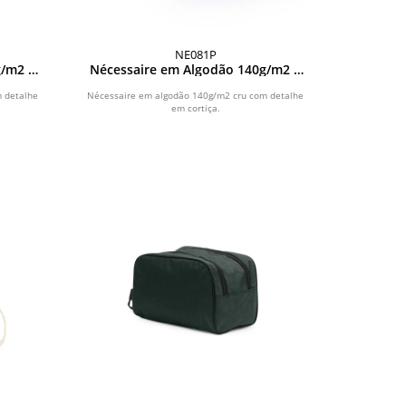
NE081P
g/m2 e
Nécessaire em Algodão 140g/m2 e
Cortiça
 detalhe
Nécessaire em algodão 140g/m2 cru com detalhe
em cortiça.