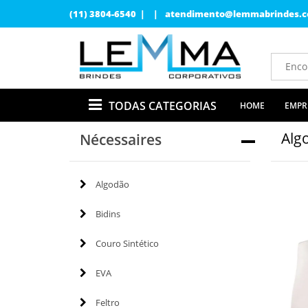
(11) 3804-6540 | |
atendimento@lemmabrindes.c
TODAS CATEGORIAS
HOME
EMPR
Alg
Nécessaires
Algodão
Bidins
Couro Sintético
EVA
Feltro