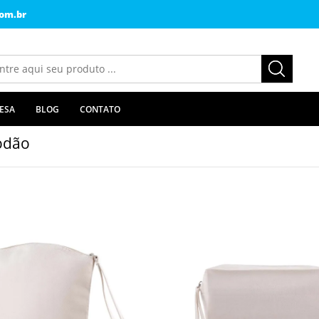
om.br
ESA
BLOG
CONTATO
odão