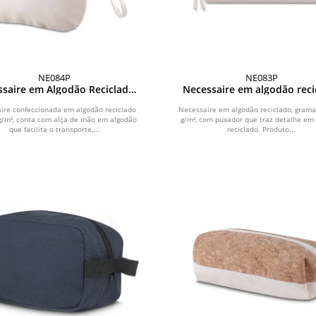
NE084P
NE083P
ssaire em Algodão Reciclado
Necessaire em algodão reci
340g/m2
340g/m²
ire confeccionada em algodão reciclado
Necessaire em algodão reciclado, grama
g/m², conta com alça de mão em algodão
g/m², com puxador que traz detalhe em
que facilita o transporte,...
reciclado. Produto...