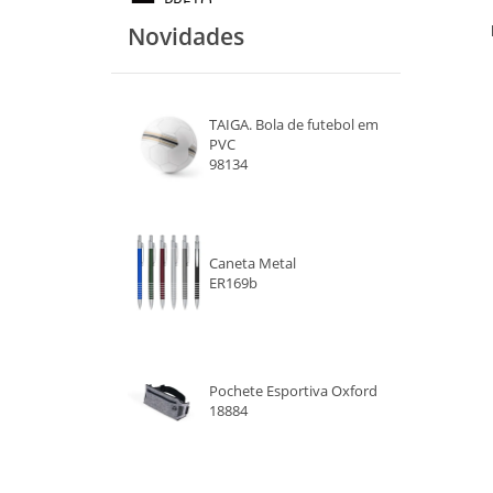
PRETO
Novidades
CINZA
TAIGA. Bola de futebol em
PVC
98134
Caneta Metal
ER169b
Pochete Esportiva Oxford
18884