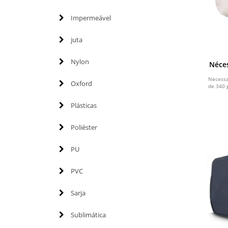
Impermeável
juta
Nylon
Néce
Necessa
Oxford
de 340 
Plásticas
Poliéster
PU
PVC
Sarja
Sublimática