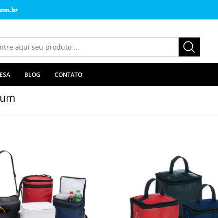
om.br
ESA
BLOG
CONTATO
gum