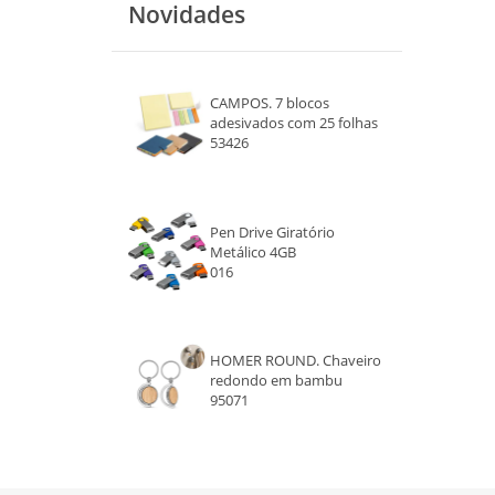
Novidades
ROSA
AZUL ROYAL
CAMPOS. 7 blocos
adesivados com 25 folhas
53426
Pen Drive Giratório
Metálico 4GB
016
HOMER ROUND. Chaveiro
redondo em bambu
95071