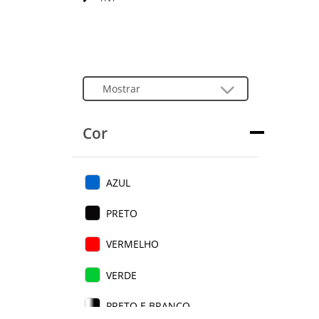
Cor
AZUL
PRETO
VERMELHO
VERDE
PRETO E BRANCO