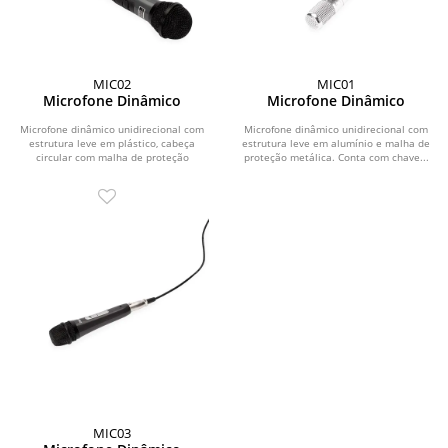
MIC02
MIC01
Microfone Dinâmico
Microfone Dinâmico
Microfone dinâmico unidirecional com
Microfone dinâmico unidirecional com
estrutura leve em plástico, cabeça
estrutura leve em alumínio e malha de
circular com malha de proteção
proteção metálica. Conta com chave...
metálica e...
MIC03