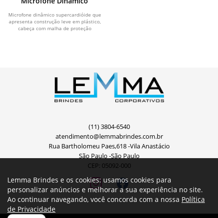
Microfone Dinâmico
Microfone dinâmico supercardióide que
apresenta construção leve em plástico,
cabeça com malha de proteção
metálica...
(11) 3804-6540
atendimento@lemmabrindes.com.br
Rua Bartholomeu Paes,618 -Vila Anastácio
São Paulo -São Paulo
CEP: 05092-000
Lemma Brindes e os cookies: usamos cookies para
personalizar anúncios e melhorar a sua experiência no site.
Ao continuar navegando, você concorda com a nossa
Política
de Privacidade