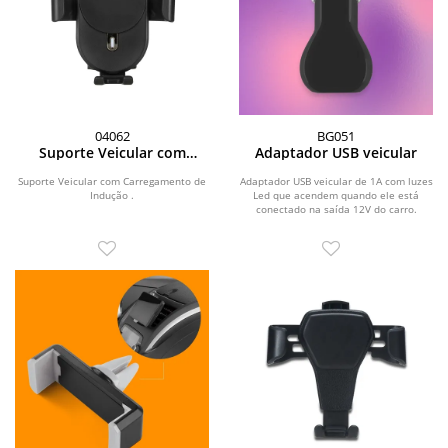
04062
BG051
Suporte Veicular com
Adaptador USB veicular
Carregamento de Indução
Suporte Veicular com Carregamento de
Adaptador USB veicular de 1A com luzes
Indução .
Led que acendem quando ele está
conectado na saída 12V do carro.