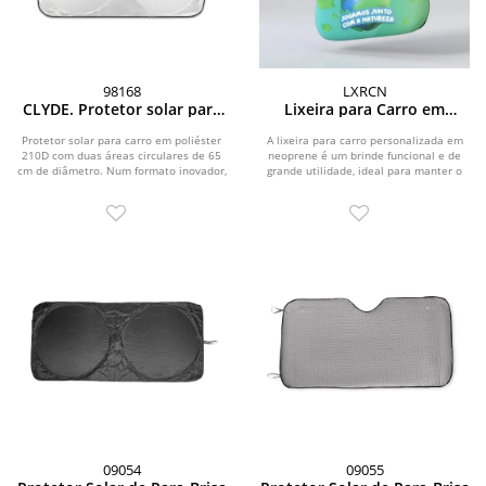
98168
LXRCN
CLYDE. Protetor solar para
Lixeira para Carro em
carro em poliéster 210D
Neoprene Personalizada
com duas áreas circulares
Protetor solar para carro em poliéster
A lixeira para carro personalizada em
210D com duas áreas circulares de 65
de 65 cm
neoprene é um brinde funcional e de
cm de diâmetro. Num formato inovador,
grande utilidade, ideal para manter o
este...
interior do...
09054
09055