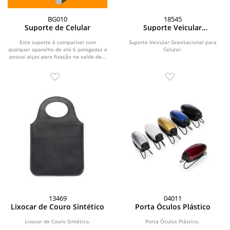
BG010
18545
Suporte de Celular
Suporte Veicular
Gravitacional para Celular
Este suporte é compatível com
Suporte Veicular Gravitacional para
qualquer aparelho de até 6 polegadas e
Celular.
possui alças para fixação na saída de...
13469
04011
Lixocar de Couro Sintético
Porta Óculos Plástico
Lixocar de Couro Sintético.
Porta Óculos Plástico.