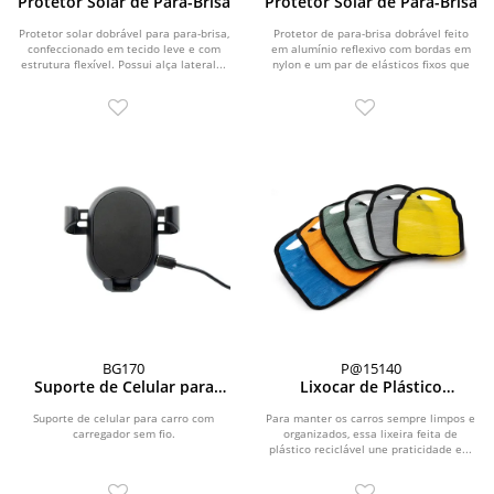
Protetor Solar de Para-Brisa
Protetor Solar de Para-Brisa
Protetor solar dobrável para para-brisa,
Protetor de para-brisa dobrável feito
confeccionado em tecido leve e com
em alumínio reflexivo com bordas em
estrutura flexível. Possui alça lateral...
nylon e um par de elásticos fixos que
mantêm o...
BG170
P@15140
Suporte de Celular para
Lixocar de Plástico
Carro
Reciclável
Suporte de celular para carro com
Para manter os carros sempre limpos e
carregador sem fio.
organizados, essa lixeira feita de
plástico reciclável une praticidade e...