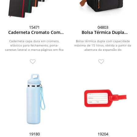
15471
04803
Caderneta Cromato Com
Bolsa Térmica Dupla
Pauta
Expansível 15L
Caderneta capa dura em cromato,
Bolsa térmica dupla com capacidade
elástico para fechamento, porta-
máxima de 15 litros, obtida a partir da
canetas lateral e marca-páginas em fita
abertura da expansão do
de cetim. Possui...
compartimento...
19180
19204