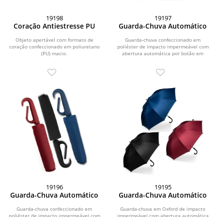
19198
19197
Coração Antiestresse PU
Guarda-Chuva Automático
Objeto apertável com formato de
Guarda-chuva confeccionado em
coração confeccionado em poliuretano
poliéster de impacto impermeável com
(PU) macio.
abertura automática por botão em
plástico. Possui...
19196
19195
Guarda-Chuva Automático
Guarda-Chuva Automático
Guarda-chuva confeccionado em
Guarda-chuva em Oxford de impacto
poliéster de impacto impermeável com
impermeável com abertura automática