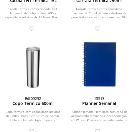
Sacola TNT Térmica 15L
Garrafa Térmica 750ml
Sacola térmica confeccionada TNT
Garrafa térmica com capacidade
laminado de polipropileno (PP) e
máxima de 750ml. Possui estrutura de
capacidade máxima de 15 litros. Possui
parede dupla com interior em inox 304
revestimento...
e exterior em...
E@09292
15513
Copo Térmico 600ml
Planner Semanal
Copo térmico com capacidade máxima
Planner semanal sem data com capa de
de 600ml. Possui estrutura de parede
acabamento laminado e encadernação
dupla em formato tipo tulipa, com
em Wire-o. Possui aproximadamente 52
interior em inox...
folhas...