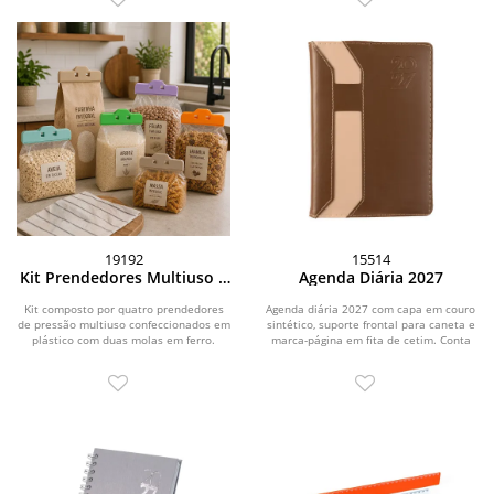
19192
15514
Kit Prendedores Multiuso 4
Agenda Diária 2027
Peças
Kit composto por quatro prendedores
Agenda diária 2027 com capa em couro
de pressão multiuso confeccionados em
sintético, suporte frontal para caneta e
plástico com duas molas em ferro.
marca-página em fita de cetim. Conta
com...