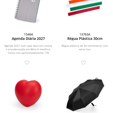
15494
13763A
Agenda Diária 2027
Régua Plástica 30cm
Agenda 2027 com capa dura em cromia
Régua plástica de 30 centímetros com
e encadernação em Wire-O metálico.
verso liso.
Conta com aproximadamente 178
folhas dedicadas...