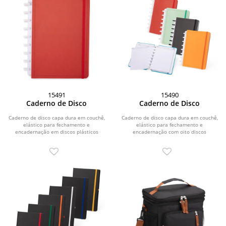
15491
15490
Caderno de Disco
Caderno de Disco
Caderno de disco capa dura em couchê,
Caderno de disco capa dura em couchê,
elástico para fechamento e
elástico para fechamento e
encadernação em discos plásticos
encadernação com oito discos
reposicionáveis que...
plásticos...