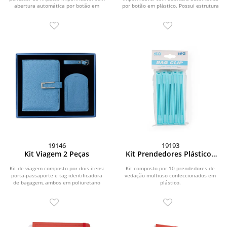
abertura automática por botão em
por botão em plástico. Possui estrutura
plástico. Possui...
com haste...
19146
19193
Kit Viagem 2 Peças
Kit Prendedores Plásticos
10 Peças
Kit de viagem composto por dois itens:
Kit composto por 10 prendedores de
porta-passaporte e tag identificadora
vedação multiuso confeccionados em
de bagagem, ambos em poliuretano
plástico.
(PU). O...