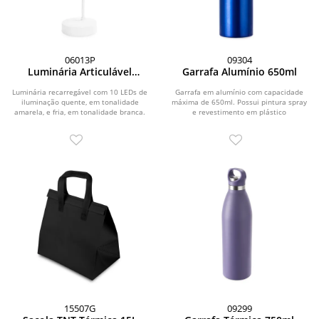
06013P
09304
Luminária Articulável
Garrafa Alumínio 650ml
Recarregável 10 LEDs
Luminária recarregável com 10 LEDs de
Garrafa em alumínio com capacidade
iluminação quente, em tonalidade
máxima de 650ml. Possui pintura spray
amarela, e fria, em tonalidade branca.
e revestimento em plástico
Possui...
polipropileno (PP) no...
15507G
09299