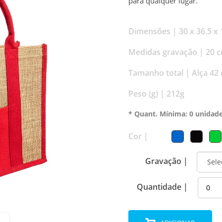
para qualquer lugar.
Dimensões |
30 x 36.5 x
Medidas gravação |
20 c
Tamanho total |
Alça 42
Peso (g) |
212g
* Quant. Mínima: 0 unidad
Cor |
Gravação |
Quantidade |