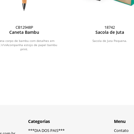
CB12948P
18742
Caneta Bambu
Sacola de Juta
eta corpo de bambu com detalhes em
Sacola de Juta Pequena.
.\r\nAcompanha estojo de papel bambu
print.
Categorias
Menu
***DIA DOS PAIS***
Contato
s.com.br