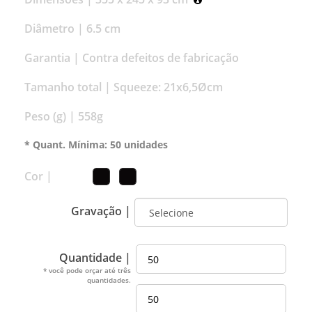
Diâmetro |
6.5 cm
Garantia |
Contra defeitos de fabricação
Tamanho total |
Squeeze: 21x6,5Øcm
Peso (g) |
558g
* Quant. Mínima: 50 unidades
Cor |
Gravação |
Quantidade |
* você pode orçar até três
quantidades.