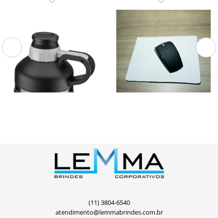
GA5900P
14119
Garrafa Plástica
Mouse Pad Neoprene
Garrafa plástica com capacidade de
Mouse Pad Neoprene.
1.500ml. Alça de mão plástica, tampa
plástica com anel de silicone para
vedação e...
(11) 3804-6540
atendimento@lemmabrindes.com.br