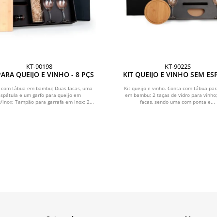
KT-90198
KT-9022S
PARA QUEIJO E VINHO - 8 PÇS
KIT QUEIJO E VINHO SEM E
PARA GARRAFA - 9 PÇS
 com tábua em bambu; Duas facas, uma
Kit queijo e vinho. Conta com tábua par
espátula e um garfo para queijo em
em bambu; 2 taças de vidro para vinho
inox; Tampão para garrafa em Inox; 2...
facas, sendo uma com ponta e...