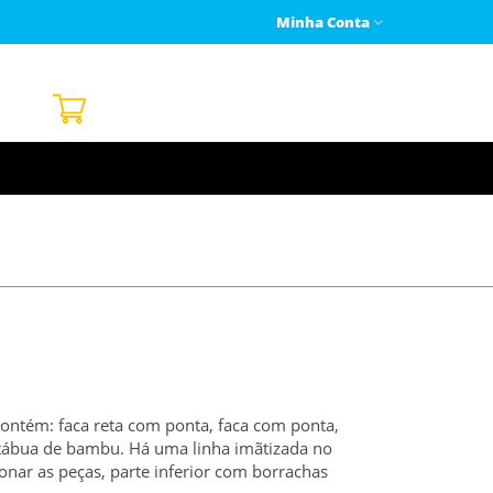
Minha Conta
contém: faca reta com ponta, faca com ponta,
 e tábua de bambu. Há uma linha imãtizada no
onar as peças, parte inferior com borrachas