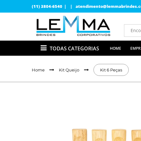
(11) 3804-6540 | |
atendimento@lemmabrindes.c
TODAS CATEGORIAS
HOME
EMPR
Home
Kit Queijo
Kit 6 Peças