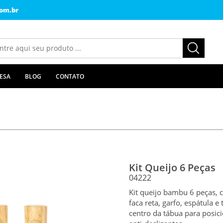
om.br
ESA
BLOG
CONTATO
Kit Queijo 6 Peças
04222
Kit queijo bambu 6 peças, 
faca reta, garfo, espátula
centro da tábua para posici