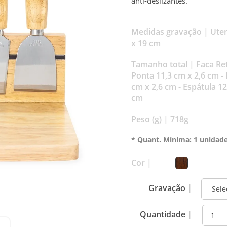
anti-deslizantes.
Medidas gravação |
Uten
x 19 cm
Tamanho total |
Faca Re
Ponta 11,3 cm x 2,6 cm - 
cm x 2,6 cm - Espátula 1
cm
Peso (g) |
718g
* Quant. Mínima: 1 unidad
Cor |
Gravação |
Quantidade |