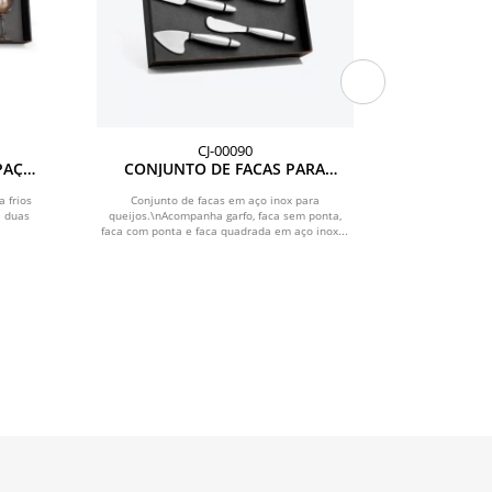
CJ-00090
SPAÇO
CONJUNTO DE FACAS PARA
KIT QUEIJ
QUEIJOS EM AÇO INOX - 4 PÇS
PARA GA
ACO
a frios
Conjunto de facas em aço inox para
Kit para Queij
; duas
queijos.\nAcompanha garfo, faca sem ponta,
Queijo/Petisc
faca com ponta e faca quadrada em aço inox...
uma com p