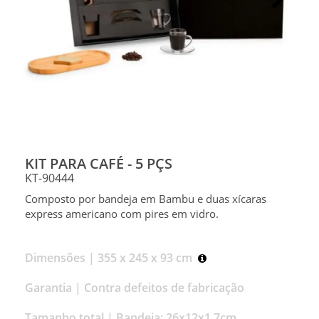
KIT PARA CAFÉ - 5 PÇS
KT-90444
Composto por bandeja em Bambu e duas xícaras
express americano com pires em vidro.
Dimensões |
355 x 245 x 93 cm
Garantia |
Contra defeitos de fabricação
Tamanho total |
Bandeja: 26x12x1,7cm