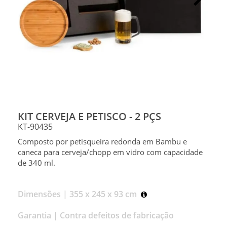
KIT CERVEJA E PETISCO - 2 PÇS
KT-90435
Composto por petisqueira redonda em Bambu e
caneca para cerveja/chopp em vidro com capacidade
de 340 ml.
Dimensões |
355 x 245 x 93 cm
Garantia |
Contra defeitos de fabricação