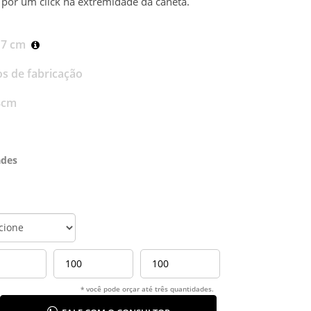
 por um click na extremidade da caneta.
17 cm
os de fabricação
8cm
ades
* você pode orçar até três quantidades.