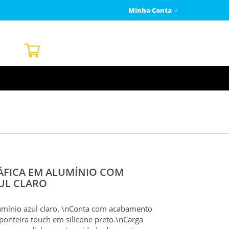
Minha Conta
ÁFICA EM ALUMÍNIO COM
UL CLARO
umínio azul claro. \nConta com acabamento
ponteira touch em silicone preto.\nCarga