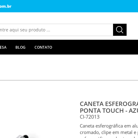
om.br
ESA
BLOG
CONTATO
CANETA ESFEROGR
PONTA TOUCH - AZ
CI-72013
Caneta esferográfica em al
cromado, clipe em metal e 