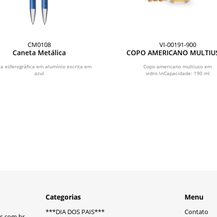
CM0108
VI-00191-900
Caneta Metálica
COPO AMERICANO MULTIUS
190 ML
a esferográfica em alumínio escrita em
Copo americano multiuso em
azul
vidro.\nCapacidade: 190 ml
Categorias
Menu
***DIA DOS PAIS***
Contato
s.com.br