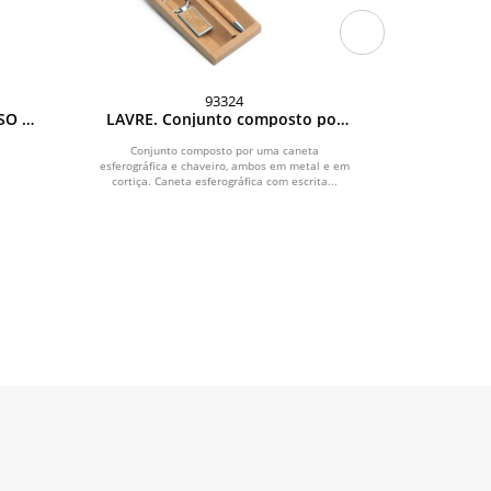
93324
O -
LAVRE. Conjunto composto por
ELLIOT. C
uma caneta esferográfica e
bambu 
chaveiro, ambos em metal e em
Conjunto composto por uma caneta
Caneta esfer
esferográfica e chaveiro, ambos em metal e em
cortiça
metal. Escrit
cortiça. Caneta esferográfica com escrita...
resul