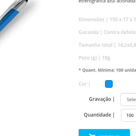
esferográfica azul acionada
Dimensões |
150 x 17 x 
Garantia |
Contra defeit
Tamanho total |
14,2x0,
Peso (g) |
18g
* Quant. Mínima: 100 unid
Cor |
Gravação |
Quantidade |