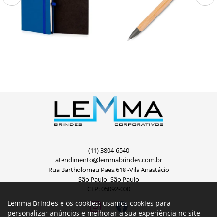
LE-31163
CB2275P
CADERNETA C/ PAUTA AZUL
Caneta em Bambu
- 12,2X17 CM
Caderno para anotações azul com capa
Caneta com corpo e acionador em
dura.\nConta com 80 folhas pautadas,
bambu, detalhe em plástico no
marcador de página, porta caneta e
acionador, ponteira e clipe cinza fosco.
elástico...
(11) 3804-6540
atendimento@lemmabrindes.com.br
Rua Bartholomeu Paes,618 -Vila Anastácio
São Paulo -São Paulo
CEP: 05092-000
Lemma Brindes e os cookies: usamos cookies para
personalizar anúncios e melhorar a sua experiência no site.