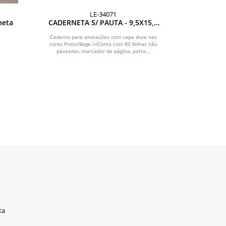
LE-34071
neta
CADERNETA S/ PAUTA - 9,5X15,5
Cadern
CM - BEGE/PRETO
Caderno para anotações com capa dura nas
Caderno de 
cores Preto/Bege.\nConta com 80 folhas não
5.000mAh de Li
pautadas, marcador de página, porta...
eletrôn
ta