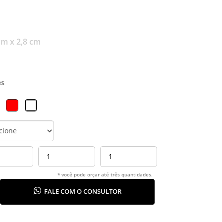
cm x 2,8 cm
es
* você pode orçar até três quantidades.
FALE COM O CONSULTOR