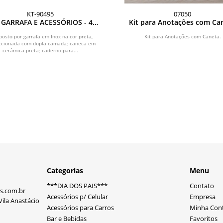
KT-90495
07050
 GARRAFA E ACESSÓRIOS - 4
Kit para Anotações com Ca
PÇS
osto por garrafa em Inox na cor preta,
Kit para Anotações com Caneta.
ccionada com dupla camada; caneca em
cerâmica preta; caderno para...
Categorias
Menu
***DIA DOS PAIS***
Contato
s.com.br
Acessórios p/ Celular
Empresa
ila Anastácio
Acessórios para Carros
Minha Con
Bar e Bebidas
Favoritos