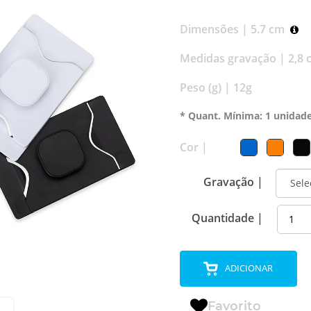
Dimensões |
5.7 cm
Medidas gravação |
2,8 
Peso (g) |
12g
* Quant. Mínima: 1 unidad
Cor |
Gravação |
Quantidade |
ADICIONAR
Favorito