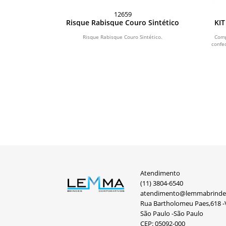
12659
o
Risque Rabisque Couro Sintético
KIT
no A5 com capa
Risque Rabisque Couro Sintético.
Comp
ssui 80 folhas
confe
garrafa...
Atendimento
(11) 3804-6540
atendimento@lemmabrinde
Rua Bartholomeu Paes,618 -V
São Paulo -São Paulo
CEP: 05092-000