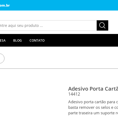
om.br
ESA
BLOG
CONTATO
Adesivo Porta Cart
14412
Adesivo porta cartão para ce
basta remover os selos e co
parte traseira um suporte r